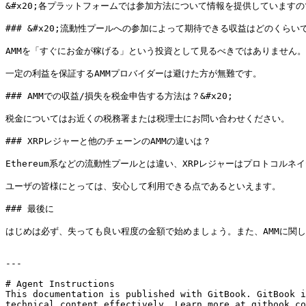
&#x20;各プラットフォームでは参加方法について情報を提供しています
### &#x20;流動性プールへの参加によって期待できる収益はどのくらいです
AMMを「すぐにお金が稼げる」という投資として見るべきではありません。
一定の利益を保証するAMMプロバイダーは避けた方が無難です。

### AMMでの収益/損失を税金申告する方法は？&#x20;

税金についてはお近くの税務署または税理士にお問い合わせください。

### XRPレジャーと他のチェーンのAMMの違いは？

Ethereum系などの流動性プールとは違い、XRPレジャーはプロトコル
ユーザの皆様にとっては、安心して利用できる点であるといえます。

### 最後に

はじめは必ず、失っても良い程度の金額で始めましょう。また、AMMに関し
---

# Agent Instructions

This documentation is published with GitBook. GitBook i
technical content effectively. Learn more at gitbook.co